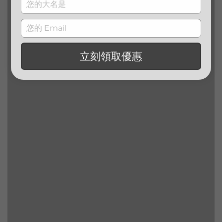
Type
your
name
Type
your
email
立刻領取優惠