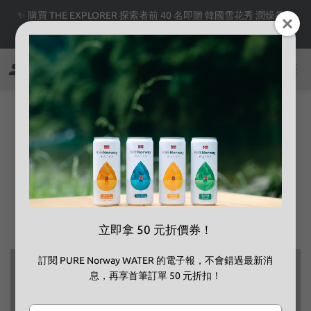
✨ 購買 THE EXPLORER 探索者前 40 名即贈 韓國雪花秀 潤燥養膚
精華 8ml 體驗裝✨
SCS認證
通過台灣 SGS 安全認證，檢測陰性通過（綠膿桿菌、糞便
性鏈球菌、大腸桿菌群）
立即拿 50 元折價券！
訂閱 PURE Norway WATER 的電子報，不會錯過最新消
息，再享首筆訂單 50 元折扣！